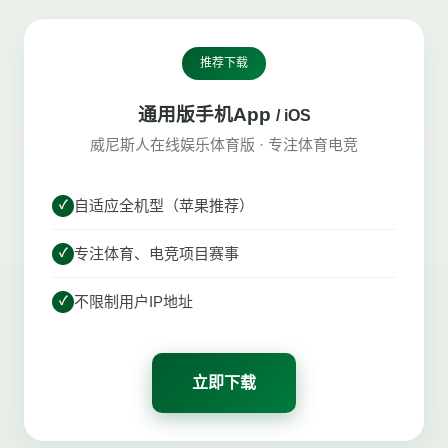
推荐下载
通用版手机App
/ iOS
威尼斯人在线娱乐体育版 · 专注体育电竞
自适应全机型（苹果推荐）
专注体育、电竞项目赛事
不限制用户IP地址
立即下载