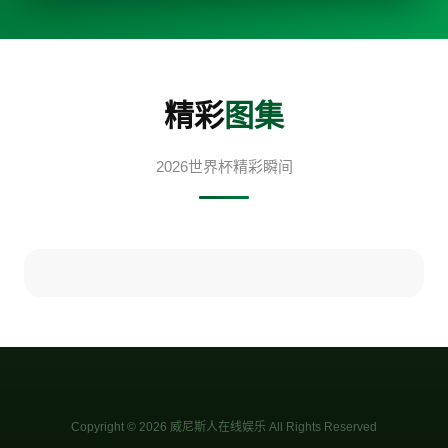
精彩
图集
2026世界杯精彩瞬间
Copyright © 2026 威尼斯人在线娱乐 All Rights Reserved